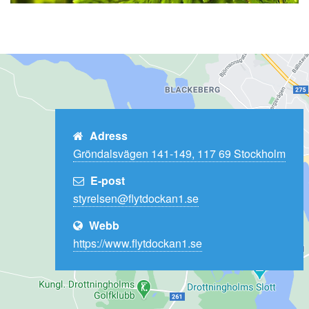
Adress
Gröndalsvägen 141-149, 117 69 Stockholm
E-post
Webb
https://www.flytdockan1.se