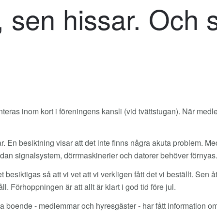
 sen hissar. Och s
senteras inom kort i föreningens kansli (vid tvättstugan). När me
år. En besiktning visar att det inte finns några akuta problem. M
dan signalsystem, dörrmaskinerier och datorer behöver förnyas. 
 besiktigas så att vi vet att vi verkligen fått det vi beställt. Sen 
Förhoppningen är att allt är klart i god tid före jul.
la boende - medlemmar och hyresgäster - har fått information o