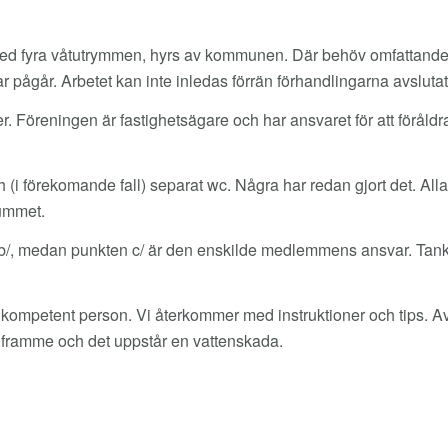
med fyra våtutrymmen, hyrs av kommunen. Där behöv omfattande
 pågår. Arbetet kan inte inledas förrän förhandlingarna avslutats.
 Föreningen är fastighetsägare och har ansvaret för att föråldr
(i förekomande fall) separat wc. Några har redan gjort det. Alla
rummet.
ch b/, medan punkten c/ är den enskilde medlemmens ansvar. Ta
 kompetent person. Vi återkommer med instruktioner och tips. 
r framme och det uppstår en vattenskada.