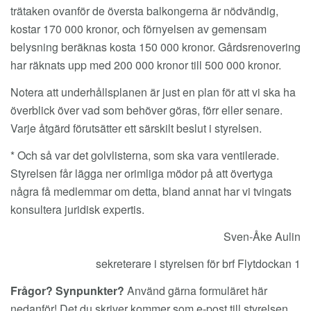
trätaken ovanför de översta balkongerna är nödvändig,
kostar 170 000 kronor, och förnyelsen av gemensam
belysning beräknas kosta 150 000 kronor. Gårdsrenovering
har räknats upp med 200 000 kronor till 500 000 kronor.
Notera att underhållsplanen är just en plan för att vi ska ha
överblick över vad som behöver göras, förr eller senare.
Varje åtgärd förutsätter ett särskilt beslut i styrelsen.
* Och så var det golvlisterna, som ska vara ventilerade.
Styrelsen får lägga ner orimliga mödor på att övertyga
några få medlemmar om detta, bland annat har vi tvingats
konsultera juridisk expertis.
Sven-Åke Aulin
sekreterare i styrelsen för brf Flytdockan 1
Frågor? Synpunkter?
Använd gärna formuläret här
nedanför! Det du skriver kommer som e-post till styrelsen.