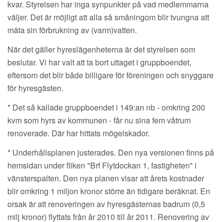
kvar. Styrelsen har inga synpunkter på vad medlemmarna
väljer. Det är möjligt att alla så småningom blir tvungna att
mäta sin förbrukning av (varm)vatten.
När det gäller hyreslägenheterna är det styrelsen som
beslutar. Vi har valt att ta bort uttaget i gruppboendet,
eftersom det blir både billigare för föreningen och snyggare
för hyresgästen.
* Det så kallade gruppboendet i 149:an nb - omkring 200
kvm som hyrs av kommunen - får nu sina fem våtrum
renoverade. Där har hittats mögelskador.
* Underhållsplanen justerades. Den nya versionen finns på
hemsidan under fliken "Brf Flytdockan 1, fastigheten" i
vänsterspalten. Den nya planen visar att årets kostnader
blir omkring 1 miljon kronor större än tidigare beräknat. En
orsak är att renoveringen av hyresgästernas badrum (0,5
milj kronor) flyttats från år 2010 till år 2011. Renovering av