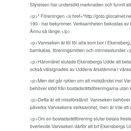
Styrelsen har undersökt marknaden och funnit att
<p>* Föreningen <a href="http://goto.glocalnet
190 - har bekymmer. Verksamheten bekostas av b
Ännu så länge.</p>
<p>Varvseken är till för alla som bor i Ekensberg, 
barnkalas, föreningsmöten och minnesstunder.</
<p>Häromåret slutade Ekensbergs Udde att betala
också välsignades av Uddens årsstämma i våras
<p>Men det går rykten om att motståndet mot Var
behöver stöd från bostadsrättsföreningarna utan 
<p>Detta är ett missförstånd. Varvseken behöver 
påverka Varvsekens verksamhet, men är inte ett alt
<p>Om en bostadsrättförening slutar betala frest
överlevde Varvseken därför att brf Ekensbergs U