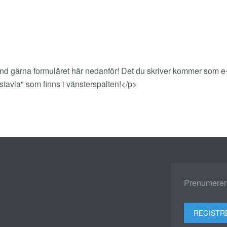
ärna formuläret här nedanför! Det du skriver kommer som e-post 
avla" som finns i vänsterspalten!</p>
Prenumerera
REGISTR