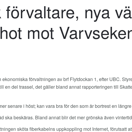
förvaltare, nya vä
 hot mot Varvseke
n ekonomiska förvaltningen av brf Flytdockan 1, efter UBC. Styr
ill en del trassel, det gäller bland annat rapporteringen till Ska
senare i höst; kan vara bra för den som är bortrest en längre tid
äd ska beskäras. Bland annat blir det mer grönska även vintertid
ingen sköta fiberkabelns uppkoppling mot Internet, förutsatt att