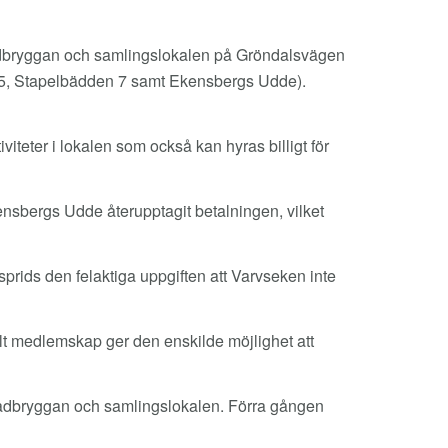
badbryggan och samlingslokalen på Gröndalsvägen
n 5, Stapelbädden 7 samt Ekensbergs Udde).
viteter i lokalen som också kan hyras billigt för
nsbergs Udde återupptagit betalningen, vilket
ids den felaktiga uppgiften att Varvseken inte
llt medlemskap ger den enskilde möjlighet att
d badbryggan och samlingslokalen. Förra gången