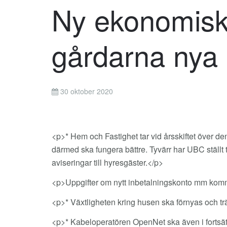
Ny ekonomisk 
gårdarna nya
30 oktober 2020
<p>* Hem och Fastighet tar vid årsskiftet över de
därmed ska fungera bättre. Tyvärr har UBC ställt t
aviseringar till hyresgäster.</p>
<p>Uppgifter om nytt inbetalningskonto mm kommer 
<p>* Växtligheten kring husen ska förnyas och tr
<p>* Kabeloperatören OpenNet ska även i fortsättn