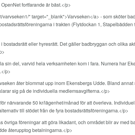
 OpenNet fortfarande är bäst.</p>
.net/varvseken1/" target="_blank">Varvseken</a> - som sköter 
ostadsrättsföreningarna i trakten (Flytdockan 1, Stapelbädde
i bostadsrätt eller hyresrätt. Det gäller badbryggan och olika akti
p>
 sin del, varvid hela verksamheten kom i fara. Numera har Eke
.</p>
vseken åter blommat upp inom Ekensbergs Udde. Bland annat spr
klarar sig på de individuella medlemsavgifterna.</p>
för närvarande 50 kr/lägenhet/månad för att överleva. Individue
ernativ till stödet från de fyra bostadsrättsföreningarna.</p>
as övriga föreningar att göra likadant, och området blir av me
dde återupptog betalningarna.</p>