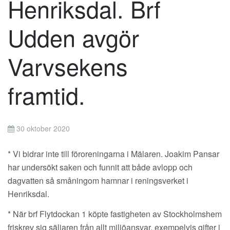
Henriksdal. Brf
Udden avgör
Varvsekens
framtid.
30 oktober 2020
* Vi bidrar inte till föroreningarna i Mälaren. Joakim Pansar
har undersökt saken och funnit att både avlopp och
dagvatten så småningom hamnar i reningsverket i
Henriksdal.
* När brf Flytdockan 1 köpte fastigheten av Stockholmshem
friskrev sig säljaren från allt miljöansvar, exempelvis gifter i