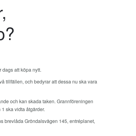
,
o?
r dags att köpa nytt.
två tillfällen, och bedyrar att dessa nu ska vara
ätande och kan skada taken. Grannföreningen
 1 ska vidta åtgärder.
gens brevlåda Gröndalsvägen 145, entréplanet,