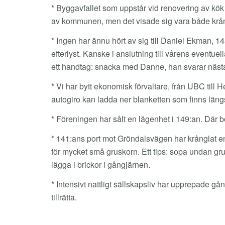
* Byggavfallet som uppstår vid renovering av kö
av kommunen, men det visade sig vara både krångli
* Ingen har ännu hört av sig till Daniel Ekman, 
efterlyst. Kanske i anslutning till vårens eventue
ett handtag: snacka med Danne, han svarar nästan
* Vi har bytt ekonomisk förvaltare, från UBC till He
autogiro kan ladda ner blanketten som finns längst
* Föreningen har sålt en lägenhet i 149:an. Där b
* 141:ans port mot Gröndalsvägen har krånglat en 
för mycket små gruskorn. Ett tips: sopa undan grus
lägga i brickor i gångjärnen.
* Intensivt nattligt sällskapsliv har upprepade gå
tillrätta.