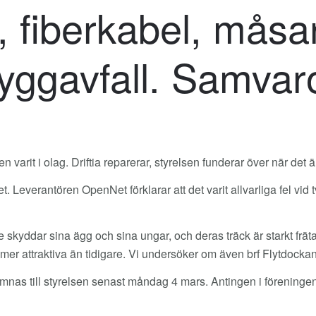
, fiberkabel, måsar
yggavfall. Samvar
 varit i olag. Driftia reparerar, styrelsen funderar över när det ä
tet. Leverantören OpenNet förklarar att det varit allvarliga fel vid 
 skyddar sina ägg och sina ungar, och deras träck är starkt fr
 mer attraktiva än tidigare. Vi undersöker om även brf Flytdockan
 lämnas till styrelsen senast måndag 4 mars. Antingen i förenin