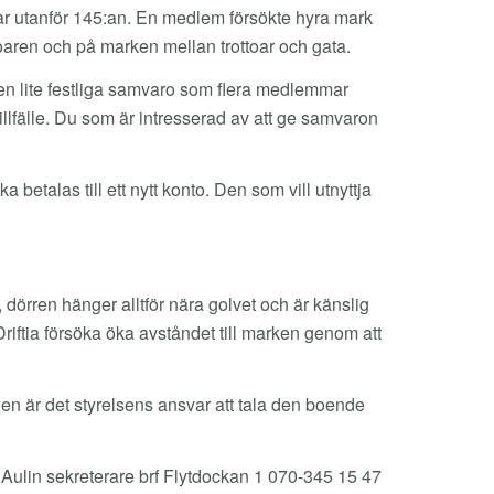
ar utanför 145:an. En medlem försökte hyra mark
toaren och på marken mellan trottoar och gata.
den lite festliga samvaro som flera medlemmar
tillfälle. Du som är intresserad av att ge samvaron
a betalas till ett nytt konto. Den som vill utnyttja
dörren hänger alltför nära golvet och är känslig
Driftia försöka öka avståndet till marken genom att
nen är det styrelsens ansvar att tala den boende
Aulin sekreterare brf Flytdockan 1 070-345 15 47