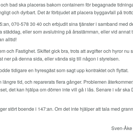
k och bad ska placeras bakom containern för begagnade tidning
gt och dyrbart. Det är förbjudet att placera byggavfall på trot
145:an, 070-578 30 40 och erbjudit sina tjänster i samband med 
lla städdag, eller som avslutning på årsstämman, eller vid annat 
 alltid!
m och Fastighet. Skiftet gick bra, trots att avgifter och hyror nu sk
 ner på denna sida, eller vända sig till någon i styrelsen.
odde tidigare en hyresgäst som sagt upp kontraktet och flyttat.
längre tid, och reparerats flera gånger. Problemen återkommer, 
et, det kan hjälpa om dörren inte vill gå i lås. Senare i vår ska 
nger stört boende i 147:an. Om det inte hjälper att tala med gran
Sven-Åke 