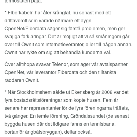
termostaten paja.
* Fiberkabeln har åter krånglat, nu senast med ett
driftavbrott som varade närmare ett dygn.
OpenNet/Fiberdata säger sig förstå problemen, men ger
svajiga förklaringar. Det är möjligt att vi så småningom går
över till Ownit som internetleverantör, eller till någon annan.
Ownit har rykte om sig att behandla kunderna väl.
Över alltihopa svävar Telenor, som äger vår avtalspartner
OpenNet, vår leverantör Fiberdata och den tilltänkta
räddaren Ownit.
* När Stockholmshem sålde ut Ekensberg år 2008 var det
fyra bostadsrättsföreningar som köpte husen. Fem år
senare har representanter för de fyra föreningarna träffats,
två gånger. En femte förening, Gröndalssundet (de senast
byggda husen där det tidigare fanns en tennisbana,
bortanför ångbåtsbryggan), deltar också.