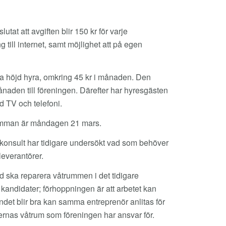
lutat att avgiften blir 150 kr för varje
 till internet, samt möjlighet att på egen
 höjd hyra, omkring 45 kr i månaden. Den
ånaden till föreningen. Därefter har hyresgästen
d TV och telefoni.
stämman är måndagen 21 mars.
 konsult har tidigare undersökt vad som behöver
leverantörer.
and ska reparera våtrummen i det tidigare
kandidater; förhoppningen är att arbetet kan
et blir bra kan samma entreprenör anlitas för
ernas våtrum som föreningen har ansvar för.