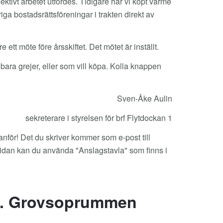
ktivt arbetet utfördes. Tidigare har vi köpt värme
 bostadsrättsföreningar i trakten direkt av
re ett möte före årsskiftet. Det mötet är inställt.
bara grejer, eller som vill köpa. Kolla knappen
Sven-Åke Aulin
sekreterare i styrelsen för brf Flytdockan 1
för! Det du skriver kommer som e-post till
msidan kan du använda "Anslagstavla" som finns i
t. Grovsoprummen