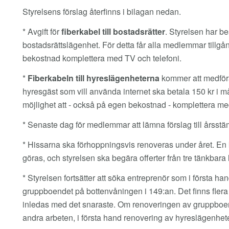
Styrelsens förslag återfinns i bilagan nedan.
* Avgift för
fiberkabel till bostadsrätter
. Styrelsen har bes
bostadsrättslägenhet. För detta får alla medlemmar tillgång
bekostnad komplettera med TV och telefoni.
*
Fiberkabeln till hyreslägenheterna
kommer att medföra
hyresgäst som vill använda internet ska betala 150 kr i m
möjlighet att - också på egen bekostnad - komplettera me
* Senaste dag för medlemmar att lämna förslag till års
* Hissarna ska förhoppningsvis renoveras under året. En
göras, och styrelsen ska begära offerter från tre tänkbara 
* Styrelsen fortsätter att söka entreprenör som i första h
gruppboendet på bottenvåningen i 149:an. Det finns flera 
inledas med det snaraste. Om renoveringen av gruppboend
andra arbeten, i första hand renovering av hyreslägenhet