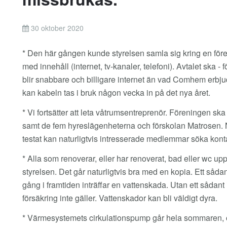
30 oktober 2020
* Den här gången kunde styrelsen samla sig kring en före
med innehåll (internet, tv-kanaler, telefoni). Avtalet ska 
blir snabbare och billigare internet än vad Comhem erbjude
kan kabeln tas i bruk någon vecka in på det nya året.
* Vi fortsätter att leta våtrumsentreprenör. Föreningen 
samt de fem hyreslägenheterna och förskolan Matrosen. När
testat kan naturligtvis intresserade medlemmar söka kon
* Alla som renoverar, eller har renoverat, bad eller wc uppm
styrelsen. Det går naturligtvis bra med en kopia. Ett s
gång i framtiden inträffar en vattenskada. Utan ett sådan
försäkring inte gäller. Vattenskador kan bli väldigt dyra.
* Värmesystemets cirkulationspump går hela sommaren, 