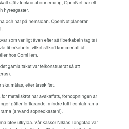
n skall själv teckna abonnemang; OpenNet har ett
ch hyresgäster.
rna och här på hemsidan. OpenNet planerar
i.
r som vanligt även efter att fiberkabeln tagits i
 via fiberkabeln, vilket säkert kommer att bli
gäller hos ComHem.
 det gamla taket var felkonstruerat så att
ras).
ka målas, efter årsskiftet.
för metallskrot har avskaffats, förhoppningen är
ger gäller fortfarande: mindre luft i containrarna
ainrarna (använd sopnedkasten!).
rna blev utkylda. Vår kassör Niklas Tengblad var