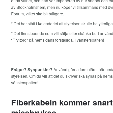
enda vittnet, och han var imponerad av hur snabbt och effe
av Stockholmshem, men nu köper vi tillsammans med övriga
Fortum, vilket ska bli billigare.
* Det har stått i kalendariet att styrelsen skulle ha ytterliga
* Det finns boende som vill sälja eller skänka bort använd
"Pryltorg" på hemsidans förstasida, i vänsterspalten!
Frågor? Synpunkter?
Använd gärna formuläret här nedan
styrelsen. Om du vill att det du skriver ska synas på he
vänsterspalten!
Fiberkabeln kommer snar
missbrukas.