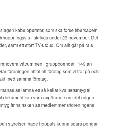
slagen kabeloperatör, som ska förse fiberkabeln
- förhoppningsvis - skrivas under 23 november. Det
r, samt ett stort TV-utbud. Om allt går på räls
ska renovera våtrummen i gruppboendet i 149:an
 föreningen hittat ett företag som vi tror på och
takt med samma företag.
anas att lämna ett så kallat kvalitetsintyg till
ådant dokument kan vara avgörande om det någon
t intyg finns risken att medlemmens/föreningens
och styrelsen hade hoppats kunna spara pengar