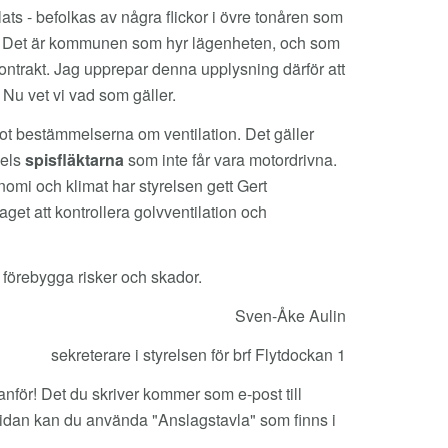
ats - befolkas av några flickor i övre tonåren som
er. Det är kommunen som hyr lägenheten, och som
kontrakt. Jag upprepar denna upplysning därför att
 Nu vet vi vad som gäller.
ot bestämmelserna om ventilation. Det gäller
dels
spisfläktarna
som inte får vara motordrivna.
nomi och klimat har styrelsen gett Gert
et att kontrollera golvventilation och
n förebygga risker och skador.
Sven-Åke Aulin
sekreterare i styrelsen för brf Flytdockan 1
för! Det du skriver kommer som e-post till
msidan kan du använda "Anslagstavla" som finns i