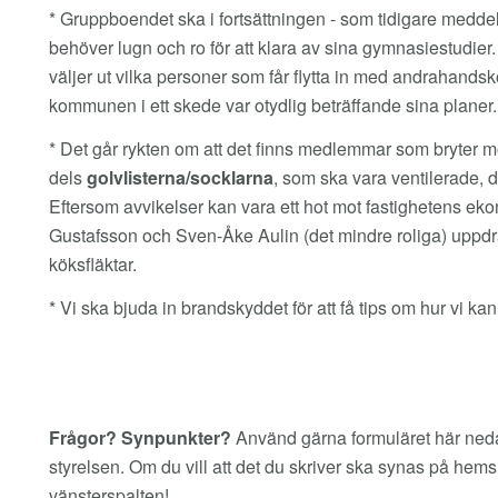
* Gruppboendet ska i fortsättningen - som tidigare meddel
behöver lugn och ro för att klara av sina gymnasiestudi
väljer ut vilka personer som får flytta in med andrahands
kommunen i ett skede var otydlig beträffande sina planer.
* Det går rykten om att det finns medlemmar som bryter m
dels
golvlisterna/socklarna
, som ska vara ventilerade, 
Eftersom avvikelser kan vara ett hot mot fastighetens eko
Gustafsson och Sven-Åke Aulin (det mindre roliga) uppdrag
köksfläktar.
* Vi ska bjuda in brandskyddet för att få tips om hur vi ka
Frågor? Synpunkter?
Använd gärna formuläret här nedan
styrelsen. Om du vill att det du skriver ska synas på he
vänsterspalten!