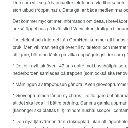
Den som vill se på tv och/eller telefonera via fiberkabel
stort utbud ("öppet nät"). Detta gäller både medlemmar o
Det kommer mycket mer information om detta, i brevlådo
också öppet hus på kvällstid i Varvseken, troligen i januar
TV,telefoni och Internet från ComHem kommer att finnas kva
bruk. Men vill man helt gå över till tv, telefoni och internet
billigare, bör man tänka på vilka uppsägningstider som 
* Det blir nytt tak över 147:ans entré mot busshållplatsen;
nederbörden samlades på trappen (som också ska renove
* Målningen av trapphusen går bra. Även grovsoprummen s
* Grovsoprummen får en ny chans. De tidigare behållarna 
att det ska leda till bättre ordning. Samma gamla uppmanin
(kartonger ska plattas till!), mindre hushållssopor i cont
* Den nya fjärrvärmen är nu inkopplad, utan att lägenhete