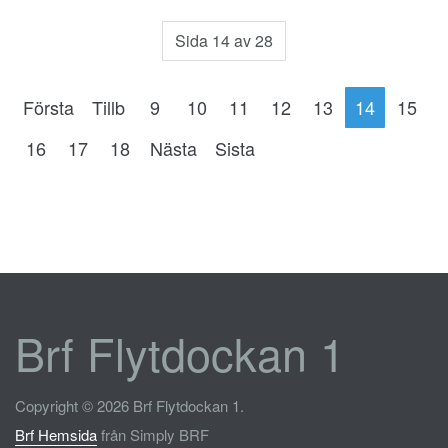
Sida 14 av 28
Första
Tillb
9
10
11
12
13
14
15
16
17
18
Nästa
Sista
Brf Flytdockan 1
Copyright © 2026 Brf Flytdockan 1.
Brf Hemsida
från Simply BRF