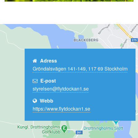
Adress
Gröndalsvägen 141-149, 117 69 Stockholm
E-post
Webb
https://www.flytdockan1.se