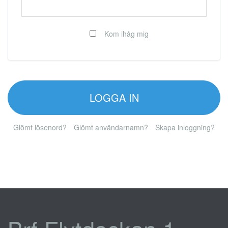
Kom ihåg mig
LOGGA IN
Glömt lösenord?
Glömt användarnamn?
Skapa inloggning?