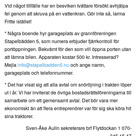
Vid något tillfälle har en besviken tvättare försökt avhjälpa
fel genom att skruva på en vattenkran. Gör inte så, larma
Fritte istället!
* Några boende hyr garageplats av grannföreningen
Stapelbädden 5, som numera erbjuder fjärrkontroll för
portöppningen. Bekvämt för den som vill öppna porten utan
att lämna bilen. Apparaten kostar 500 kr. Intresserad?
Mejla
och ange namn,
garageplats och telefonnummer.
* Det har visat sig att alla avtal om snöröjning i trakten löper
ut i år. Vi har inviterat de övriga bostadsrättsföreningarna till
samarbete om ett gemensamt avtal. Det bör vara mer
ekonomiskt än att flera entreprenörer var för sig ska köra hit
sina traktorer.
Sven-Åke Aulin
sekreterare brf Flytdockan 1
070-
345 15 47