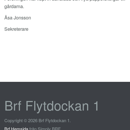
gårdarna.
Åsa Jonsson
Sekreterare
Brf Flytdockan 1
Copyright © 2026 Brf Flytdockan 1.
Brf Hemsida
från Simply BRF